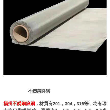
不銹鋼篩網
福州不銹鋼篩網
，材質有201，304，316等，均有瑞